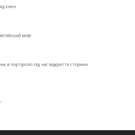
під ключ
нглійській мові
ь в портфоліо під час відкриття сторінки
у